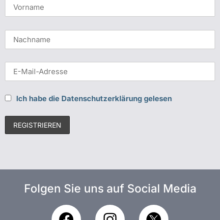
Ich habe die Datenschutzerklärung gelesen
Folgen Sie uns auf Social Media
F
I