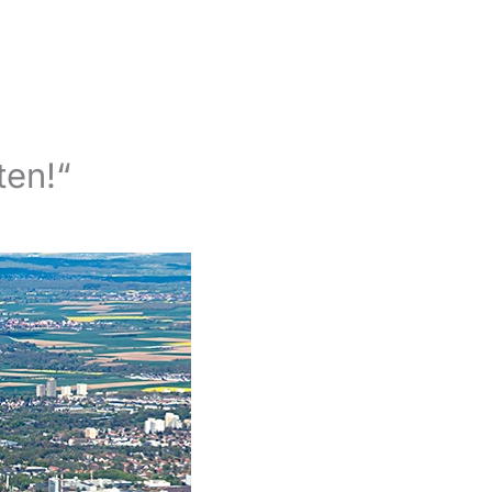
ten!“