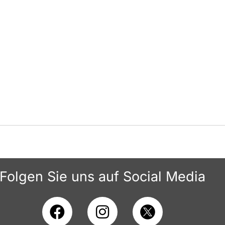
Folgen Sie uns auf Social Media
F
I
a
n