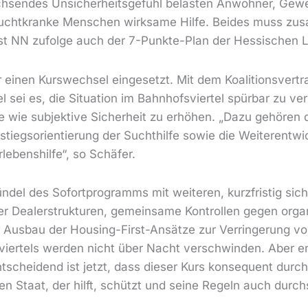
hsendes Unsicherheitsgefühl belasten Anwohner, Gewe
suchtkranke Menschen wirksame Hilfe. Beides muss zu
g ist NN zufolge auch der 7-Punkte-Plan der Hessischen 
r einen Kurswechsel eingesetzt. Mit dem Koalitionsvert
l sei es, die Situation im Bahnhofsviertel spürbar zu ve
ve wie subjektive Sicherheit zu erhöhen. „Dazu gehöre
sstiegsorientierung der Suchthilfe sowie die Weiterentwi
ebenshilfe“, so Schäfer.
el des Sofortprogramms mit weiteren, kurzfristig sic
 Dealerstrukturen, gemeinsame Kontrollen gegen organis
in Ausbau der Housing-First-Ansätze zur Verringerung v
iertels werden nicht über Nacht verschwinden. Aber er
tscheidend ist jetzt, dass dieser Kurs konsequent durc
Staat, der hilft, schützt und seine Regeln auch durchs