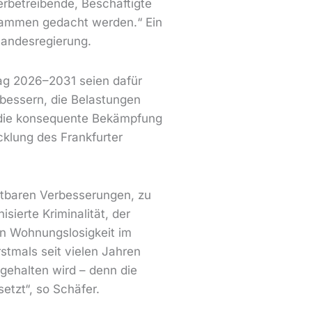
rbetreibende, Beschäftigte
sammen gedacht werden.“ Ein
Landesregierung.
rag 2026–2031 seien dafür
rbessern, die Belastungen
n die konsequente Bekämpfung
cklung des Frankfurter
htbaren Verbesserungen, zu
ierte Kriminalität, der
on Wohnungslosigkeit im
stmals seit vielen Jahren
hgehalten wird – denn die
etzt“, so Schäfer.