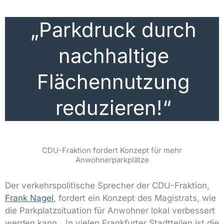
„Parkdruck durch
nachhaltige
Flächennutzung
reduzieren!“
CDU-Fraktion fordert Konzept für mehr
Anwohnerparkplätze
Der verkehrspolitische Sprecher der CDU-Fraktion,
Frank Nagel
, fordert ein Konzept des Magistrats, wie
die Parkplatzsituation für Anwohner lokal verbessert
werden kann. „In vielen Frankfurter Stadtteilen ist die