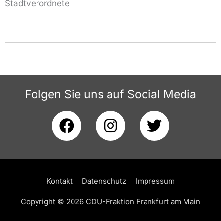
Stadtverordnete
Folgen Sie uns auf Social Media
F
I
T
a
n
w
c
s
i
e
t
t
b
a
t
Kontakt
Datenschutz
Impressum
o
g
e
o
r
r
Copyright © 2026 CDU-Fraktion Frankfurt am Main
k
a