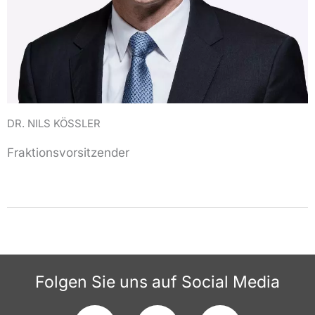
DR. NILS KÖSSLER
Fraktionsvorsitzender
Folgen Sie uns auf Social Media
F
I
T