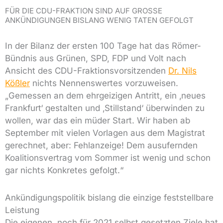
FÜR DIE CDU-FRAKTION SIND AUF GROSSE A
NKÜNDIGUNGEN BISLANG WENIG TATEN GEFOLGT
In der Bilanz der ersten 100 Tage hat das Römer-
Bündnis aus Grünen, SPD, FDP und Volt nach
Ansicht des CDU-Fraktionsvorsitzenden
Dr. Nils
Kößler
nichts Nennenswertes vorzuweisen.
„Gemessen an dem ehrgeizigen Antritt, ein ‚neues
Frankfurt‘ gestalten und ‚Stillstand‘ überwinden zu
wollen, war das ein müder Start. Wir haben ab
September mit vielen Vorlagen aus dem Magistrat
gerechnet, aber: Fehlanzeige! Dem ausufernden
Koalitionsvertrag vom Sommer ist wenig und schon
gar nichts Konkretes gefolgt.“
Ankündigungspolitik bislang die einzige feststellbare
Leistung
Die eigenen, noch für 2021 selbst gesetzten Ziele hat