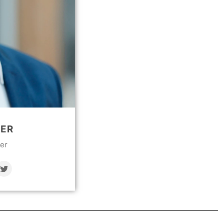
ER
er