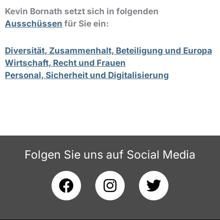
e
e
t
l
b
a
Kevin Bornath setzt sich in folgenden
o
o
g
Ausschüssen
für Sie ein:
p
o
r
e
k
a
m
Diversität, Zusammenhalt, Beteiligung und Europa
Wirtschaft, Recht und Frauen
Personal, Sicherheit und Digitalisierung
Folgen Sie uns auf Social Media
F
I
T
a
n
w
c
s
i