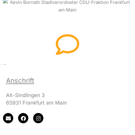
Anschrift
Alt-Sindlingen 3
65931 Frankfurt am Main
E
F
I
n
a
n
v
c
s