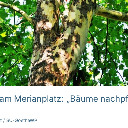
am Merianplatz: „Bäume nachpf
t
/
SU-GoetheWP