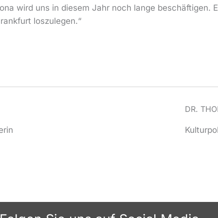
na wird uns in diesem Jahr noch lange beschäftigen. Es 
rankfurt loszulegen.“
DR. TH
erin
Kulturpo
Folgen Sie uns auf Social Media