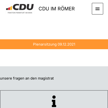
Zum
HAU
CDU IM RÖMER
Inhalt
springen
Plenarsitzung 09.12.2021
unsere fragen an den magistrat