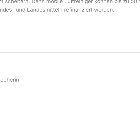
ht scheitern. Denn mobile Luftreiniger können bis zu 50 %
ndes- und Landesmitteln refinanziert werden.
recherin