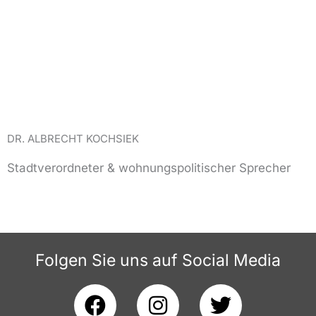
DR. ALBRECHT KOCHSIEK
Stadtverordneter & wohnungspolitischer Sprecher
Folgen Sie uns auf Social Media
F
I
T
a
n
w