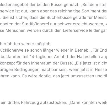
edienangebot der beiden Busse genutzt. „Seitdem stehen
ervice ist gut, kann aber das reichhaltige Sortiment der
t. Sie ist sicher, dass die Bücherbusse gerade für Mens
eboten der Stadtbücherei nur schwer erreicht werden, 
ese Menschen werden durch den Lieferservice leider gar 
erfahrten wieder möglich
lücklicherweise schon länger wieder in Betrieb. „Für En
fahrten mit 14-täglicher Anfahrt der Haltestellen ange
onzept für den Innenraum der Busse. „Bis jetzt ist nich
ärtigen Bedingungen machbar sein, wenn jetzt in Hess
ren kann. Es wäre richtig, das jetzt umzusetzen und d
m ein drittes Fahrzeug aufzustocken. „Dann könnten weit