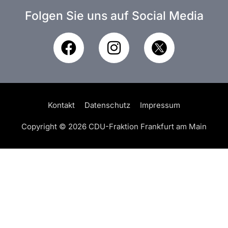
Folgen Sie uns auf Social Media
F
I
a
n
c
s
e
t
b
a
Kontakt
Datenschutz
Impressum
o
g
o
r
Copyright © 2026 CDU-Fraktion Frankfurt am Main
k
a
m