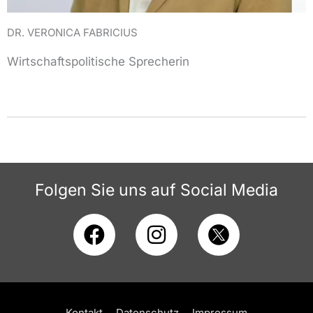
DR. VERONICA FABRICIUS
Wirtschaftspolitische Sprecherin
Folgen Sie uns auf Social Media
F
I
a
n
c
s
e
t
b
a
Kontakt
Datenschutz
Impressum